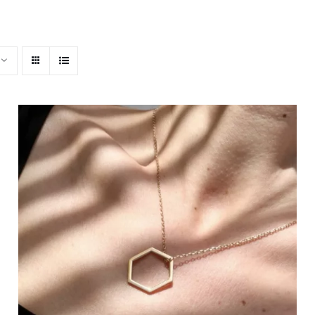
HOP, DANS MON PANIER !
/
DÉTAILS