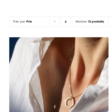
Trier par
Prix
Montrer
12 produits
HOP, DANS MON PANIER !
/
DÉTAILS