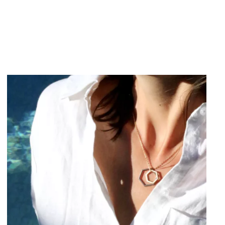
HOP, DANS MON PANIER !
/
DÉTAILS