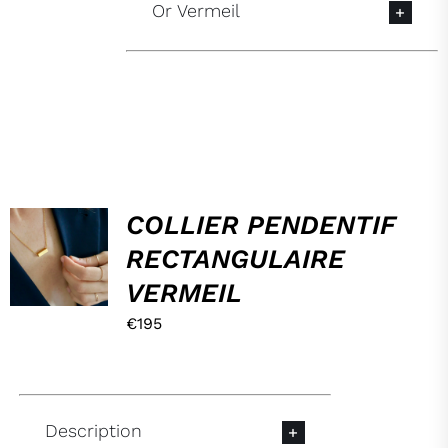
Or Vermeil
HOP,
COLLIER PENDENTIF
DANS
RECTANGULAIRE
MON
PANIER !
VERMEIL
/
DÉTAILS
€
195
Description