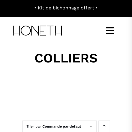
Passer
au
contenu
Toggl
Navig
COLLIERS
E-SHOP
À PROPOS
CONCEPT
CONTACT
Trier par
Commande par défaut