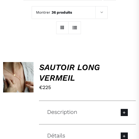
MON COMPTE
Montrer
36 produits
PANIER
HOP,
SAUTOIR LONG
DANS
VERMEIL
MON
PANIER !
€
225
/
DÉTAILS
Description
Détails