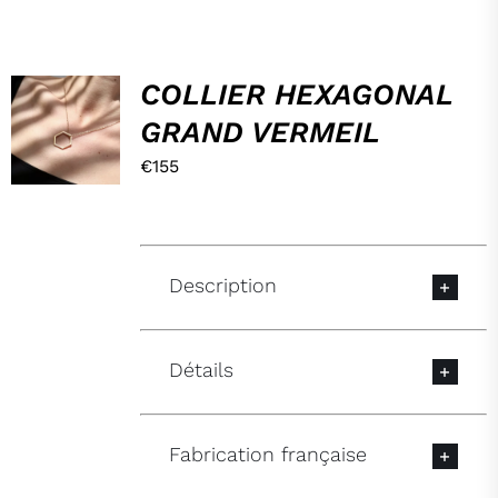
HOP,
COLLIER HEXAGONAL
DANS
GRAND VERMEIL
MON
PANIER !
€
155
/
DÉTAILS
Description
Détails
Fabrication française