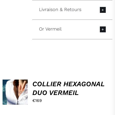
Livraison & Retours
Or Vermeil
HOP,
COLLIER HEXAGONAL
DANS
DUO VERMEIL
MON
PANIER !
€
169
/
DÉTAILS