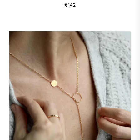
€
142
HOP, DANS MON PANIER !
/
DÉTAILS