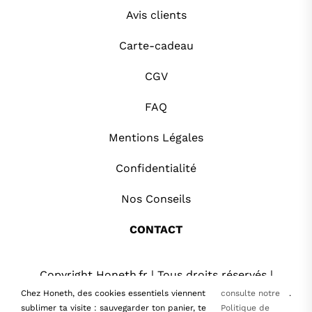
Avis clients
Carte-cadeau
CGV
FAQ
Mentions Légales
Confidentialité
Nos Conseils
CONTACT
Copyright Honeth.fr | Tous droits réservés |
2026
Chez Honeth, des cookies essentiels viennent
consulte notre
.
sublimer ta visite : sauvegarder ton panier, te
Politique de