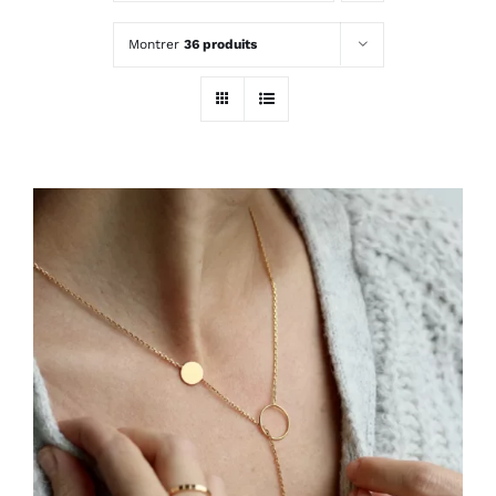
MON COMPTE
Montrer
36 produits
PANIER
HOP, DANS MON PANIER !
/
DÉTAILS