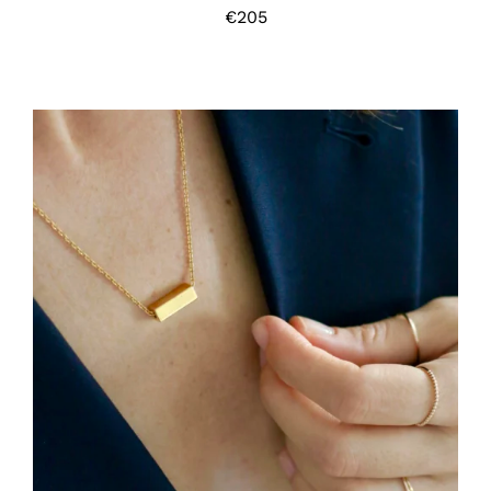
€
205
HOP, DANS MON PANIER !
/
DÉTAILS