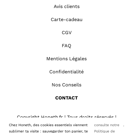
Avis clients
Carte-cadeau
CGV
FAQ
Mentions Légales
Confidentialité
Nos Conseils
CONTACT
Copyright Honeth.fr | Tous droits réservés |
2026
Chez Honeth, des cookies essentiels viennent
consulte notre
.
sublimer ta visite : sauvegarder ton panier, te
Politique de