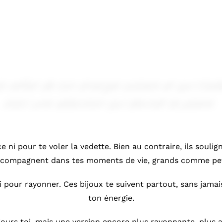
le
reflet
de
ton
énergie
solaire
et
qui
t’ai
Voici
une
sélection
qui
devrait
te
plaire.
ce ni pour te voler la vedette. Bien au contraire, ils souli
ccompagnent dans tes moments de vie, grands comme pet
pour rayonner. Ces bijoux te suivent partout, sans jamais 
ton énergie.
ours toi, mais une version encore plus rayonnante, plus a