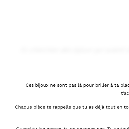
Tu
cherches
des
bijoux
qui
soient
Ces bijoux ne sont pas là pour briller à ta pla
t’a
Chaque pièce te rappelle que tu as déjà tout en toi 
Quand tu les portes, tu ne changes pas. Tu es touj