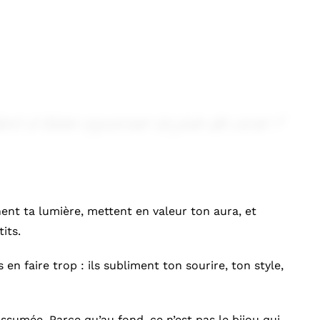
dent
à
faire
rayonner
ta
joie
de
vivre
?
gnent ta lumière, mettent en valeur ton aura, et
its.
en faire trop : ils subliment ton sourire, ton style,
ssumée. Parce qu’au fond, ce n’est pas le bijou qui