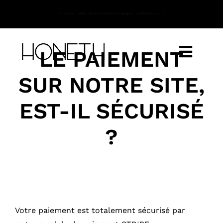
Passer
au
contenu
LE PAIEMENT
Toggl
Navig
SUR NOTRE SITE,
E-SHOP
EST-IL SÉCURISÉ
À PROPOS
?
CONCEPT
CONTACT
Votre paiement est totalement sécurisé par