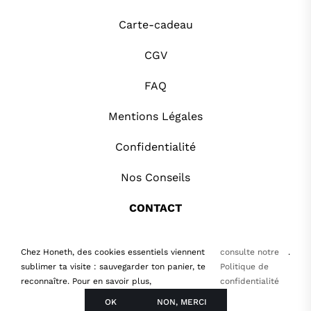
Carte-cadeau
CGV
FAQ
Mentions Légales
Confidentialité
Nos Conseils
CONTACT
Copyright Honeth.fr | Tous droits réservés |
Chez Honeth, des cookies essentiels viennent
consulte notre
.
sublimer ta visite : sauvegarder ton panier, te
Politique de
reconnaître. Pour en savoir plus,
confidentialité
OK
NON, MERCI