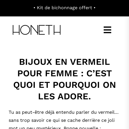
Passer
au
contenu
Toggl
Navig
E-SHOP
BIJOUX EN VERMEIL
POUR FEMME : C’EST
À PROPOS
QUOI ET POURQUOI ON
CONCEPT
LES ADORE.
Tu as peut-être déjà entendu parler du vermeil…
CONTACT
sans trop savoir ce qui se cache derrière ce joli
mot un peu mystérieux. Bonne nouvelle :