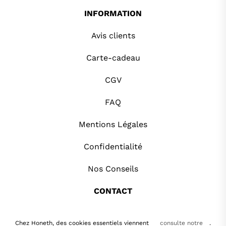
INFORMATION
Avis clients
Carte-cadeau
CGV
FAQ
Mentions Légales
Confidentialité
Nos Conseils
CONTACT
Copyright Honeth.fr | Tous droits réservés |
Chez Honeth, des cookies essentiels viennent
consulte notre
.