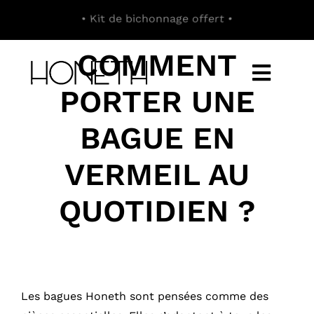
Passer
au
contenu
COMMENT
Toggl
PORTER UNE
Navig
BAGUE EN
E-SHOP
VERMEIL AU
À PROPOS
QUOTIDIEN ?
CONCEPT
CONTACT
Les bagues Honeth sont pensées comme des