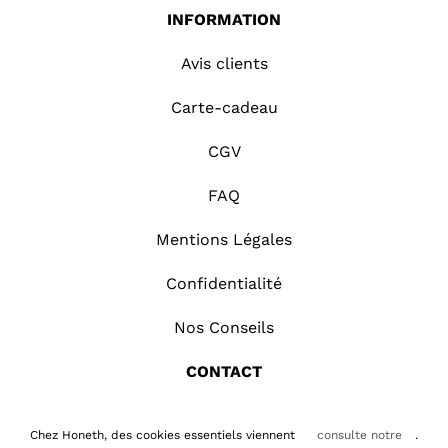
INFORMATION
Avis clients
Carte-cadeau
CGV
FAQ
Mentions Légales
Confidentialité
Nos Conseils
CONTACT
Copyright Honeth.fr | Tous droits réservés |
Chez Honeth, des cookies essentiels viennent
consulte notre
.