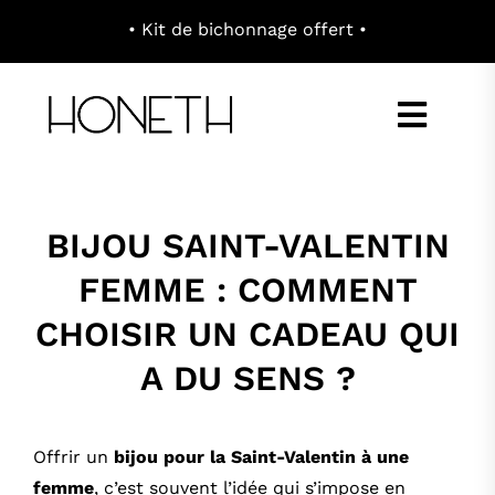
Passer
au
contenu
Toggl
Navig
E-SHOP
BIJOU SAINT-VALENTIN
FEMME : COMMENT
À PROPOS
CHOISIR UN CADEAU QUI
CONCEPT
A DU SENS ?
CONTACT
Offrir un
bijou pour la Saint-Valentin à une
femme
, c’est souvent l’idée qui s’impose en